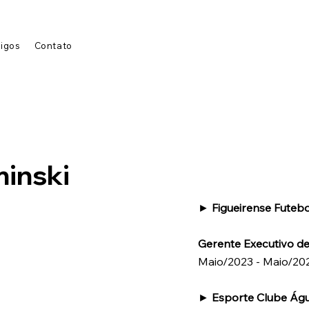
tigos
Contato
minski
►
Figueirense Futeb
Gerente Executivo de
Maio/2023 - Maio/20
►
Esporte Clube Ág