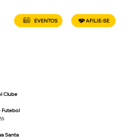
EVENTOS
AFILIE-SE
ol Clube
 Futebol
26
ua Santa